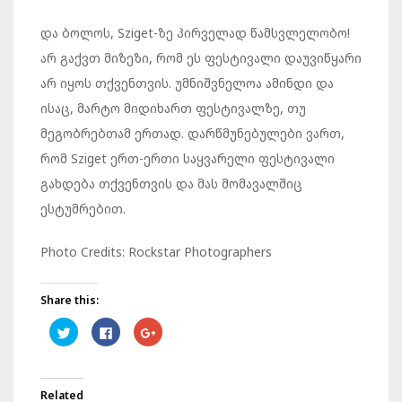
და ბოლოს, Sziget-ზე პირველად წამსვლელობო!
არ გაქვთ მიზეზი, რომ ეს ფესტივალი დაუვიწყარი
არ იყოს თქვენთვის. უმნიშვნელოა ამინდი და
ისაც, მარტო მიდიხართ ფესტივალზე, თუ
მეგობრებთამ ერთად. დარწმუნებულები ვართ,
რომ Sziget ერთ-ერთი საყვარელი ფესტივალი
გახდება თქვენთვის და მას მომავალშიც
ესტუმრებით.
Photo Credits: Rockstar Photographers
Share this:
Click
Click
Click
to
to
to
share
share
share
on
on
on
Twitter
Facebook
Google+
(Opens
(Opens
(Opens
in
in
in
Related