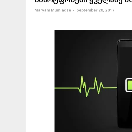
Maryam Mumladze
-
September 20, 2017