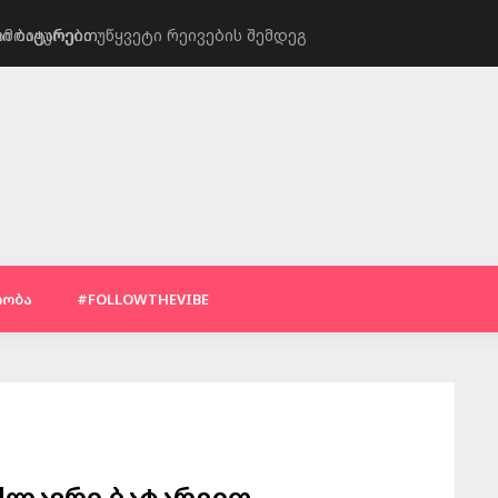
რი ბატარეით
ყველაზე საჭირო
ᲠᲝᲑᲐ
#FOLLOWTHEVIBE
ძლავრი ბატარეით