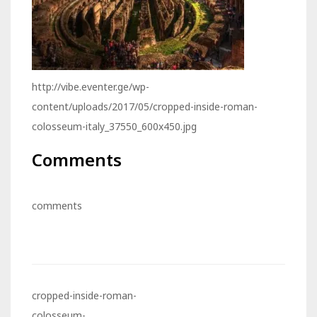
http://vibe.eventer.ge/wp-
content/uploads/2017/05/cropped-inside-roman-
colosseum-italy_37550_600x450.jpg
Comments
comments
cropped-inside-roman-
Post
colosseum-